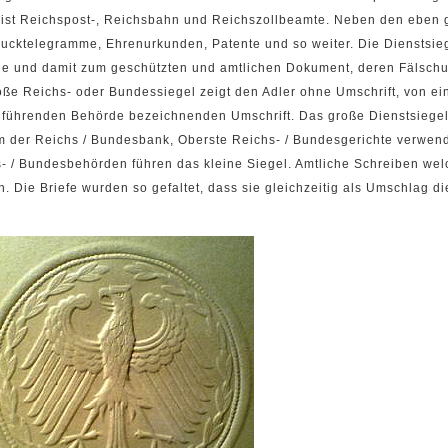
eist Reichspost-, Reichsbahn und Reichszollbeamte. Neben den eben
ucktelegramme, Ehrenurkunden, Patente und so weiter. Die Dienstsieg
de und damit zum geschützten und amtlichen Dokument, deren Fälsch
Große Reichs- oder Bundessiegel zeigt den Adler ohne Umschrift, von 
elführenden Behörde bezeichnenden Umschrift. Das große Dienstsiegel 
um der Reichs / Bundesbank, Oberste Reichs- / Bundesgerichte verwen
s- / Bundesbehörden führen das kleine Siegel. Amtliche Schreiben wel
Die Briefe wurden so gefaltet, dass sie gleichzeitig als Umschlag d